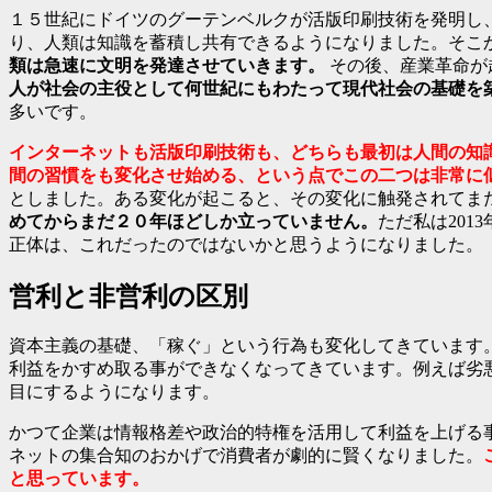
１５世紀にドイツのグーテンベルクが活版印刷技術を発明し
り、人類は知識を蓄積し共有できるようになりました。そこ
類は急速に文明を発達させていきます。
その後、産業革命が
人が社会の主役として何世紀にもわたって現代社会の基礎を
多いです。
インターネットも活版印刷技術も、どちらも最初は人間の知
間の習慣をも変化させ始める、という点でこの二つは非常に
としました。ある変化が起こると、その変化に触発されてま
めてからまだ２０年ほどしか立っていません。
ただ私は20
正体は、これだったのではないかと思うようになりました。
営利と非営利の区別
資本主義の基礎、「稼ぐ」という行為も変化してきています
利益をかすめ取る事ができなくなってきています。例えば劣
目にするようになります。
かつて企業は情報格差や政治的特権を活用して利益を上げる
ネットの集合知のおかげで消費者が劇的に賢くなりました。
と思っています。