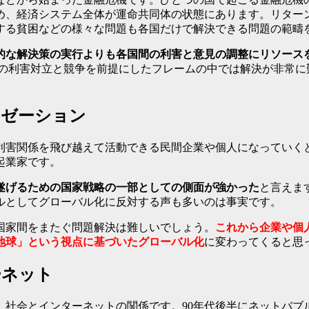
め、経済システム全体が運命共同体の状態にあります。リター
する貧困などの様々な問題も各国だけで解決できる問題の範疇
的な解決策の実行よりも各国間の利害と意見の調整にリソース
の利害対立と競争を前提にしたフレームの中では解決が非常に
リゼーション
利害関係を飛び越えて活動できる民間企業や個人になっていくと
起業家です。
遂げるための国家戦略の一部としての側面が強かった
と言えま
ルとしてグローバル化に反対する声も多いのは事実です。
国家間をまたぐ問題解決は難しいでしょう。
これから企業や個
地球」という視点に基づいたグローバル化
に変わってくると思
ーネット
、社会とインターネットの関係です。90年代後半にネットバブ