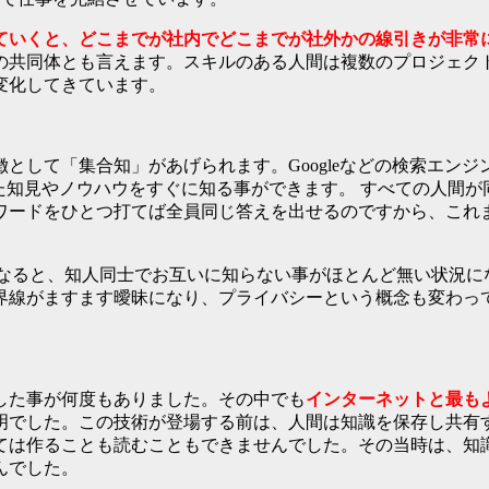
ていくと、どこまでが社内でどこまでが社外かの線引きが非常
の共同体とも言えます。スキルのある人間は複数のプロジェク
変化してきています。
として「集合知」があげられます。Googleなどの検索エン
て得た知見やノウハウをすぐに知る事ができます。 すべての人間
ワードをひとつ打てば全員同じ答えを出せるのですから、これ
きるようになると、知人同士でお互いに知らない事がほとんど無い
界線がますます曖昧になり、プライバシーという概念も変わっ
した事が何度もありました。その中でも
インターネットと最も
明でした。この技術が登場する前は、人間は知識を保存し共有
ては作ることも読むこともできませんでした。その当時は、知
んでした。