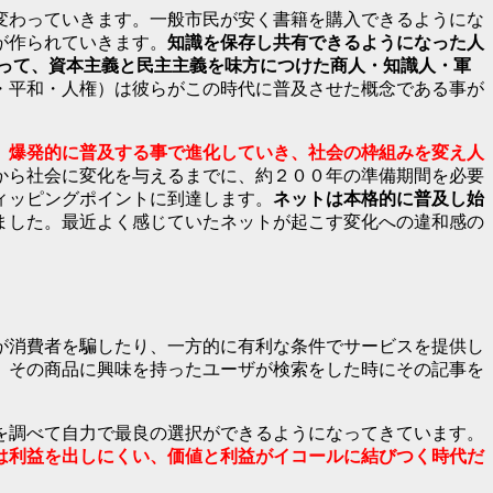
変わっていきます。一般市民が安く書籍を購入できるようにな
が作られていきます。
知識を保存し共有できるようになった人
って、資本主義と民主主義を味方につけた商人・知識人・軍
・平和・人権）は彼らがこの時代に普及させた概念である事が
、爆発的に普及する事で進化していき、社会の枠組みを変え人
から社会に変化を与えるまでに、約２００年の準備期間を必要
ィッピングポイントに到達します。
ネットは本格的に普及し始
じました。最近よく感じていたネットが起こす変化への違和感の
が消費者を騙したり、一方的に有利な条件でサービスを提供し
、その商品に興味を持ったユーザが検索をした時にその記事を
を調べて自力で最良の選択ができるようになってきています。
は利益を出しにくい、価値と利益がイコールに結びつく時代だ