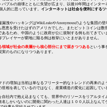
バブルの崩壊とともに失望が広まり、以後10年間はインター
と個人的に思っています。
インターネットは社会を便利にするツ
やハッキングはWikiLeaksやAnonymousのような集
最も恩恵を受けたはずのアメリカでした。またビットコインは数
であるため、中国のように政府が公に規制する例も出てきていま
存プレイヤーが窮地に陥る例は枚挙にいとまがありません。
る領域が社会の表層から核心部分にまで届きつつある
という事
現実のものになりつつあります。
る
マドの増加は当初は単なるフリーター的なトレンドの再来のよ
の世相を表しているのではなく、産業構造の変化に起因してい
を自社内で抱え込まなくても、世界中のリソースをリアルタイ
名しかいないのに開発に関わった人達は１００人以上なんてケー
上で仕事を完結させています。