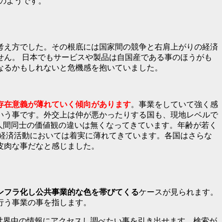
のようです。
考え方でした。その根底には国家間の競争と右肩上がりの経済
ん。 日本でもサービスや製品は自国産である事のほうがも
なるかもしれないと危機感を抱いていました。
存在意義が薄れていく傾向があります
。事業をしていて強く感
いう事です。外交上は仲が悪かったりする国も、現地レベルで
着ている人間同士の価値観の違いは無くなってきています。年齢が若く
経済活動においては着実に薄れてきています。各国はさらな
皮肉な事だなと感じました。
ンフラ化し公共事業的な色を帯びてくる
ケースが見られます。
行う事業の事を指します。
料で世界中の情報にアクセスし調べたい事を引き出せます。検索が