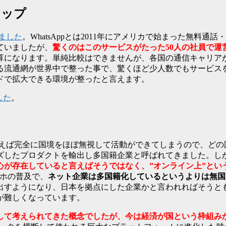
アップ
ました
。WhatsAppとは2011年にアメリカで始まった無料
ていましたが、
驚くのはこのサービスがたった50人の社員で運
計算になります。単純比較はできませんが、各国の通信キャリア
る流通網が世界中で整った事で、驚くほど少人数でもサービス
ドで拡大できる環境が整ったと言えます。
した
。
って言えば完全に国境をほぼ無視して活動ができてしまうので、ど
ズしたプロダクトを輸出し多国籍企業と呼ばれてきました。し
心が存在していると言えばそうではなく、”オンライン上”とい
マホの普及で、
ネット企業は多国籍化しているというよりは無国
出すようになり、日本を拠点にした企業かと言われればそうと
が難しくなっています。
して考えられてきた概念でしたが、今は経済が国という枠組み