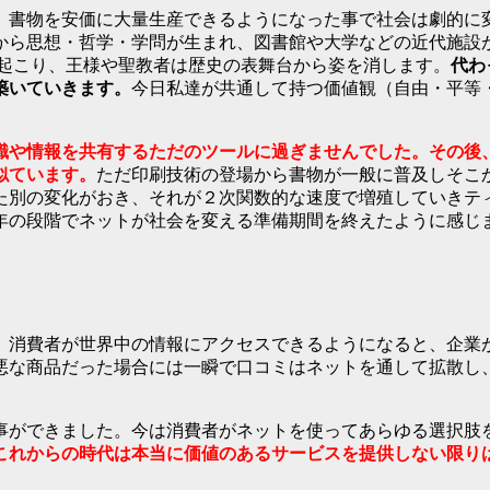
、書物を安価に大量生産できるようになった事で社会は劇的に
から思想・哲学・学問が生まれ、図書館や大学などの近代施設
起こり、王様や聖教者は歴史の表舞台から姿を消します。
代わ
築いていきます。
今日私達が共通して持つ価値観（自由・平等
識や情報を共有するただのツールに過ぎませんでした。その後
似ています。
ただ印刷技術の登場から書物が一般に普及しそこ
た別の変化がおき、それが２次関数的な速度で増殖していきテ
13年の段階でネットが社会を変える準備期間を終えたように感
。消費者が世界中の情報にアクセスできるようになると、企業
悪な商品だった場合には一瞬で口コミはネットを通して拡散し
事ができました。今は消費者がネットを使ってあらゆる選択肢
これからの時代は本当に価値のあるサービスを提供しない限り