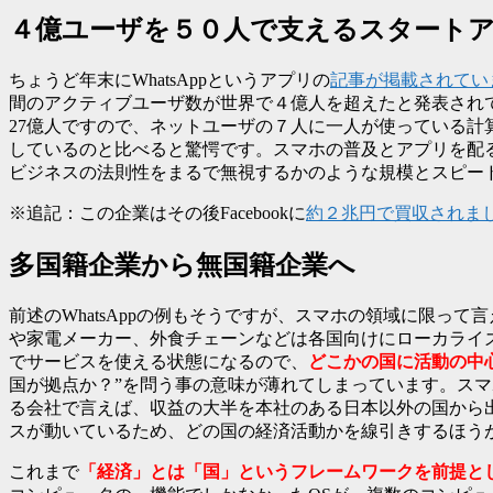
４億ユーザを５０人で支えるスタート
ちょうど年末にWhatsAppというアプリの
記事が掲載されてい
間のアクティブユーザ数が世界で４億人を超えたと発表され
27億人ですので、ネットユーザの７人に一人が使っている
しているのと比べると驚愕です。スマホの普及とアプリを配
ビジネスの法則性をまるで無視するかのような規模とスピー
※追記：この企業はその後Facebookに
約２兆円で買収されま
多国籍企業から無国籍企業へ
前述のWhatsAppの例もそうですが、スマホの領域に限
や家電メーカー、外食チェーンなどは各国向けにローカライ
でサービスを使える状態になるので、
どこかの国に活動の中
国が拠点か？”を問う事の意味が薄れてしまっています。ス
る会社で言えば、収益の大半を本社のある日本以外の国から
スが動いているため、どの国の経済活動かを線引きするほう
これまで
「経済」とは「国」というフレームワークを前提と