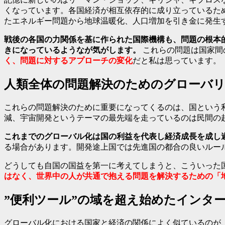
くなっています。各国経済が相互依存的に成り立っているた
たエネルギー問題から地球温暖化、人口増加を引き金に発生
戦後の各国の力関係を基に作られた国際機構も、問題の根本
きになっているようなが気がします。
これらの問題は国家間
く、問題に対するアプローチの変化
だと私は思っています。
人類全体の問題解決のためのグローバ
これらの問題解決のために重要になってくるのは、国という
減、宇宙開発というテーマの最先端を走っているのは民間の
これまでのグローバル化は国の利益を代表し経済成長を成し
る場合があります。開発途上国では先進国の都合の良いルー
どうしても自国の国益を第一に考えてしまうと、こういった
はなく、世界中の人が共通で抱える問題を解決するための「
”便利ツール”の域を超え始めたインタ
グローバル化における国家と経済の関係によく似ているのが