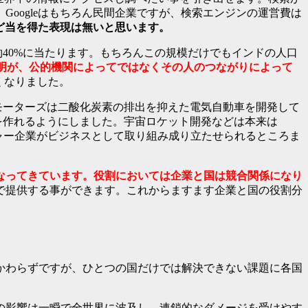
oogleはもちろん民間企業ですが、検索エンジンの運営費は
ほど当を得た表現は無いと思います。
口の約40%に当たります。もちろんこの規模だけでもインドの人口
証明が、公的機関によってではなくその人のつながりによって
くなりました。
・モーターズは二酸化炭素の排出を抑えた電気自動車を開発して
を作れるようにしました。宇宙ロケット開発などは本来は
ャー企業がビジネスとして取り組み成り立たせられるところま
なってきています。役割においては企業と国は競合関係になり
で提供する事ができます。これからますます企業と国の役割分
かわらずですが、ひとつの国だけでは解決できない課題に各国
の影響は一瞬で全世界に波及し、連鎖的なダメージを受けやす