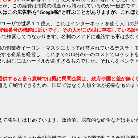
が、この経費は市民の税金から賄われているのが一般的です。G
はこの広告料を”Google税”と呼ぶことがありますが、これ
ookは登録ユーザで世界１１億人、これはインターネットを使う人
や住民登録番号の機能に近いです。その人がこの世に存在している
bookで検索してつながります。名刺のメアドに連絡する事は少な
Palの創業者イーロン・マスクによって経営されているテスラ
発する企業を経営し、これまでの10分の一のコストでロケット
で取り組むにはハードルが高すぎるものでした。それらをベンチ
提供すると言う意味では既に民間企業は、政府や国と差が無く
超えて展開できるため、国民ではなく人類全体が必要なものま
えて発生しはじめています。政治的、宗教的な紛争などはあい
などから始まった金融危機です。ひとつの国で起こる金融危機