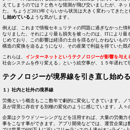
えてしまうのでは？と色々な憶測が飛び交いましたが、ネット
た。 ちょうど2013年ぐらいから状況は大きく変わってきた
し始めている
ような気がします。
例えば、これまで情報セキュリティの問題に過ぎなかった情報漏洩
なりました。それにより最も損失を被ったのは、ITにより
じめており、この影響は経済の土台を揺るがしかねないもの
構造の変換を迫るようになり、その産業で利益を得ていた既
これらは、
インターネットというテクノロジーが影響を与え
社会システムを作り変える」という絵空事が、１５年遅れて
テクノロジーが境界線を引き直し始め
１）社内と社外の境界線
労働という概念もここ数年で劇的に変化してきています。ノ
及が背景に存在する別種の変化のように感じています。人々
企業はクラウドソーシングなどを活用すれば、大量の労働力
事をこなす事ができます。アプリ開発などでは、運営企業は数
では世界で600万人に近いフリーランスの人達がオンライン