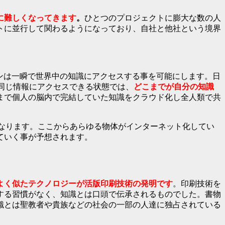
に難しくなってきます
。
ひとつのプロジェクトに膨大な数の人
トに並行して関わるようになっており、自社と他社という境界
ジンは一瞬で世界中の知識にアクセスする事を可能にします。日
が同じ情報にアクセスできる状態では、
どこまでが自分の知識
まで個人の脳内で完結していた知識をクラウド化し全人類で共
状況になります。ここからあらゆる物体がインターネット化してい
ていく事が予想されます。
よく似たテクノロジーが活版印刷技術の発明です
。印刷技術を
する習慣がなく、知識とは口頭で伝承されるものでした。書物
識とは聖教者や貴族などの社会の一部の人達に独占されている