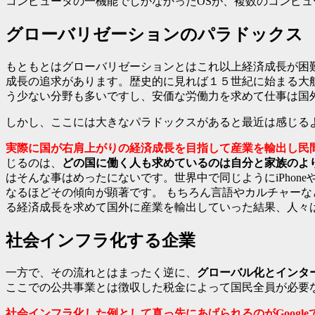
コンピュータの一機能でしかなかったOSが、複数のコンピ
グローバリゼーションのパラドックス
もともとはグローバリゼーションとはこれ以上経済成長が困
成長の追求があります。歴史的に見れば１５世紀に始まる大
う少ない分野も多いですし、安価な労働力を求めて仕事は国
しかし、ここには大きなパラドックスがあると最近は感じる
実際に国が右肩上がりの経済成長を目指して産業を輸出し民
じるのは、
どの国に働く人も求めているのは自分と家族のよ
はそんな事はめったにないです。世界中で同じようにiPhoneや
なるほどその傾向が顕著です。 もちろん言語やカルチャー
る経済成長を求めて国外に産業を輸出していった結果、人々
社会インフラ化する企業
一方で、その流れとはまったく逆に、
グローバル化とインタ
ここでの公共事業とは徴収した税金によって国民全員が必要
社会インフラ化した例として
真っ先にあげられるのがGoogl