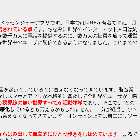
通話・メッセンジャーアプリです。日本ではLINEが有名ですね。月
営されている点
です。ちなみに世界のインターネット人口は約
が数千万人に電話を提供するのに、数万人の社員を雇って運営
を世界中のユーザに配信できるようになりました。これまでの
の国を起点としているとは言えなくなってきています。製造業
かしスマホとアプリが本格的に普及して全世界のユーザが一瞬
う境界線の無い世界すべてが活動領域
であり、そこでは”どの
籍化している
とも言えるかもしれません。 自分が経営してい
も言えなくなってきています。オンライン上では自由にリソー
からはみ出して自立的にひとり歩きをし始めています
。まるで