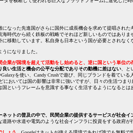
ュータを横断して使われる巨大なプラットフォームに進化した時
難になった先進国がさらに国外に成長機会を求めて提唱された
航海時代から続く鉄板の戦略でそれほど新しいものではありませ
外に移動しています。私自身も日本という国が必要とされなく
ようになりました。
間企業が国境を超えて活動をし始めると、逆に国という単位の
り良い生活と機会の公平な分配でありその動機に差はない
、と
Galaxyを使い、Candy Crushで遊び、同じブランドを
などにおいては国の影響は非常に強いですが、日々の生活つまり
は国というフレームを意識する事なく生活するようになるとは
ーネットの普及の中で、民間企業の提供するサービスが社会イ
な道路や水道や電気のような社会インフラに投資をする政府が
eでしょう。
Googleはネットが使える環境であれば誰でも無