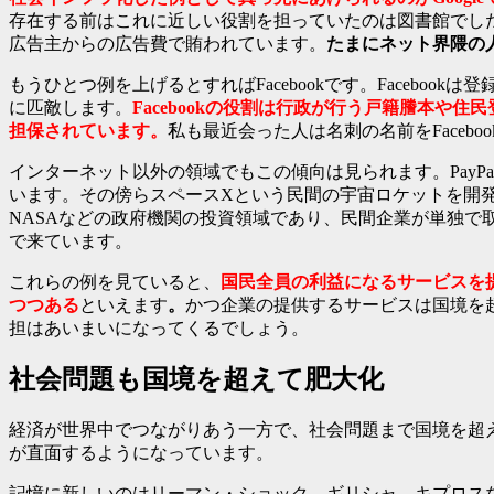
存在する前はこれに近しい役割を担っていたのは図書館でした
広告主からの広告費で賄われています。
たまにネット界隈の人
もうひとつ例を上げるとすればFacebookです。Faceb
に匹敵します。
Facebookの役割は行政が行う戸籍謄本
担保されています。
私も最近会った人は名刺の名前をFace
インターネット以外の領域でもこの傾向は見られます。Pay
います。その傍らスペースXという民間の宇宙ロケットを開
NASAなどの政府機関の投資領域であり、民間企業が単独
で来ています。
これらの例を見ていると、
国民全員の利益になるサービスを
つつある
といえます
。
かつ企業の提供するサービスは国境を
担はあいまいになってくるでしょう。
社会問題も国境を超えて肥大化
経済が世界中でつながりあう一方で、社会問題まで国境を超
が直面するようになっています。
記憶に新しいのはリーマン・ショック、ギリシャ、キプロス