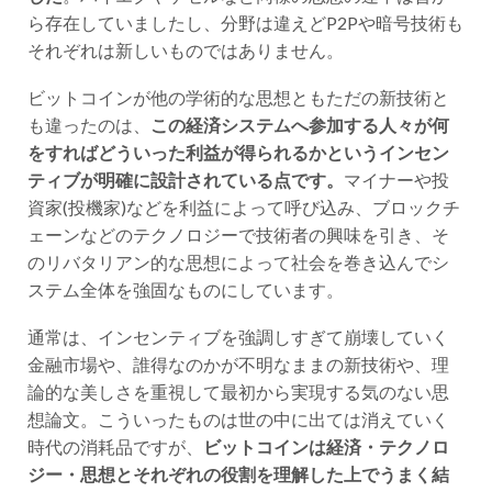
ら存在していましたし、分野は違えどP2Pや暗号技術も
それぞれは新しいものではありません。
ビットコインが他の学術的な思想ともただの新技術と
も違ったのは、
この経済システムへ参加する人々が何
をすればどういった利益が得られるかというインセン
ティブが明確に設計されている点です。
マイナーや投
資家(投機家)などを利益によって呼び込み、ブロックチ
ェーンなどのテクノロジーで技術者の興味を引き、そ
のリバタリアン的な思想によって社会を巻き込んでシ
ステム全体を強固なものにしています。
通常は、インセンティブを強調しすぎて崩壊していく
金融市場や、誰得なのかが不明なままの新技術や、理
論的な美しさを重視して最初から実現する気のない思
想論文。こういったものは世の中に出ては消えていく
時代の消耗品ですが、
ビットコインは経済・テクノロ
ジー・思想とそれぞれの役割を理解した上でうまく結
びつけています。