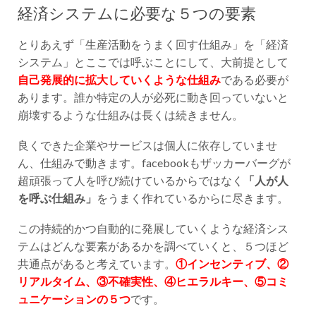
経済システムに必要な５つの要素
とりあえず「生産活動をうまく回す仕組み」を「経済
システム」とここでは呼ぶことにして、大前提として
自己発展的に拡大していくような仕組み
である必要が
あります。誰か特定の人が必死に動き回っていないと
崩壊するような仕組みは長くは続きません。
良くできた企業やサービスは個人に依存していませ
ん、仕組みで動きます。facebookもザッカーバーグが
超頑張って人を呼び続けているからではなく
「人が人
を呼ぶ仕組み」
をうまく作れているからに尽きます。
この持続的かつ自動的に発展していくような経済シス
テムはどんな要素があるかを調べていくと、５つほど
共通点があると考えています。
①インセンティブ、②
リアルタイム、③不確実性、④ヒエラルキー、⑤コミ
ュニケーションの５つ
です。