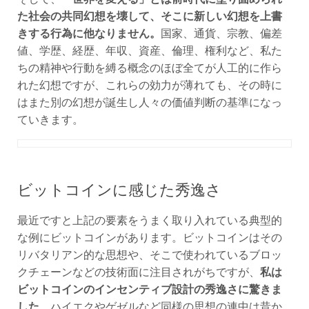
た社会の共同幻想を壊して、そこに新しい幻想を上書
きする行為に他なりません。
国家、通貨、宗教、偏差
値、学歴、経歴、年収、資産、倫理、権利など、私た
ちの精神や行動を縛る概念のほぼ全てが人工的に作ら
れた幻想ですが、これらの効力が薄れても、その時に
はまた別の幻想が誕生し人々の価値判断の基準になっ
ていきます。
ビットコインに感じた秀逸さ
最近ですと上記の要素をうまく取り入れている典型的
な例にビットコインがあります。ビットコインはその
リバタリアン的な思想や、そこで使われているブロッ
クチェーンなどの技術面に注目されがちですが、
私は
ビットコインのインセンティブ設計の秀逸さに驚きま
した
。ハイエクやゲゼルなど同様の思想の連中は昔か