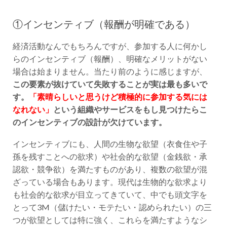
①インセンティブ（報酬が明確である）
経済活動なんでもちろんですが、参加する人に何かし
らのインセンティブ（報酬）、明確なメリットがない
場合は始まりません。当たり前のように感じますが、
この要素が抜けていて失敗することが実は最も多いで
す。
「素晴らしいと思うけど積極的に参加する気には
なれない」
という組織やサービスをもし見つけたらこ
のインセンティブの設計が欠けています。
インセンティブにも、人間の生物な欲望（衣食住や子
孫を残すことへの欲求）や社会的な欲望（金銭欲・承
認欲・競争欲）を満たすものがあり、複数の欲望が混
ざっている場合もあります。現代は生物的な欲求より
も社会的な欲求が目立ってきていて、中でも頭文字を
とって3M（儲けたい・モテたい・認められたい）の三
つが欲望としては特に強く、これらを満たすようなシ