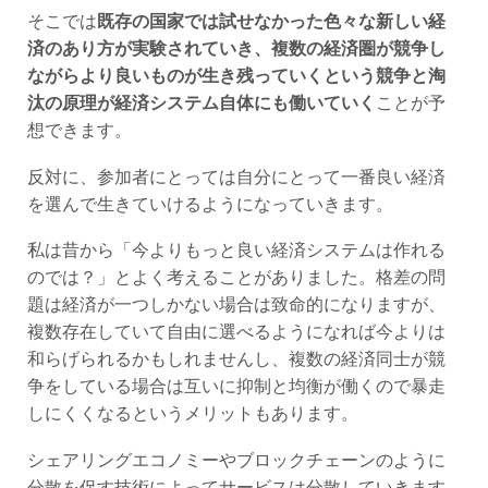
そこでは
既存の国家では試せなかった
色々な新しい経
済のあり方が実験されていき、複数の経済圏が競争し
ながらより良いものが生き残っていくという競争と淘
汰の原理が経済システム自体にも働いていく
ことが予
想できます。
反対に、参加者にとっては自分にとって一番良い経済
を選んで生きていけるようになっていきます。
私は昔から「今よりもっと良い経済システムは作れる
のでは？」とよく考えることがありました。格差の問
題は経済が一つしかない場合は致命的になりますが、
複数存在していて自由に選べるようになれば今よりは
和らげられるかもしれませんし、複数の経済同士が競
争をしている場合は互いに抑制と均衡が働くので暴走
しにくくなるというメリットもあります。
シェアリングエコノミーやブロックチェーンのように
分散を促す技術によってサービスは分散していきます