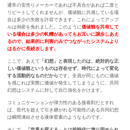
通常の安売りメーカーであれば不具合があれば二度と
リピートしてくれませんが、価値観に共感している場
合は多少の失敗を許容できます。これによってアップ
ルは倒産を免れました。このように
価値観を共有して
いる場合は多少の軋轢があってもお互いに譲歩しあえ
るので、結果的に利害のみでつながったシステムより
はるかに長続きします。
ここで、あえて
「幻想」と表現したのは、絶対的な正
しい価値観というものは存在せず、時代によって変化
する流動的なものだから
です。全員が同じものに価値
を感じれば実際に価値が発生してしまうように、共同
幻想はシステムに対して自己強化をかけます。
コミュニケーションが弾力性のある接着剤だとすれ
ば、世代を超えて引き継がれる可能性のある共同幻想
は瞬間凍結させる液体窒素のようなものです。
そして、
「世界を変える」とは前時代に塗り固められ