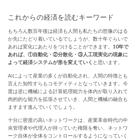
これからの経済を読むキーワード
もちろん数百年後は経済も人間も私たちの想像のはる
か先にたどり着いているでしょうが、数十年ぐらいで
あれば変化にあたりをつけることができます。
10年で
あれば、①自動化・②分散化・③人工現実化の現象に
よって経済システムが形を変えていく
と思います。
AIによって産業の多くが自動化され、人間の特徴とも
言えた知性すらもコモディティとなっていきます。今
度は逆に機械による計算処理能力を体内が取り入れて
肉的的な能力を拡張させていき、人間と機械の融合も
ますます進んでいくでしょう。
十分に密度の高いネットワークは、産業革命時代の中
央管理者や代理人が持っていた権限を奪い、ネットワ
ーク自体が全体をコントロールするようになっていく
でしょう。シェアリングエコノミーはその入り口であ