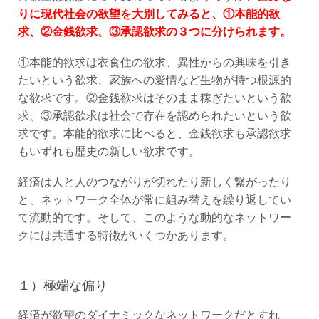
りに現代社会の欲望を大別してみると、①本能的欲
求、②金銭欲求、③承認欲求の３つに分けられます。
①本能的欲求は衣食住の欲求、異性からの興味を引き
たいという欲求、家族への愛情など生物が持つ根源的
な欲求です。②金銭欲求はそのまま稼ぎたいという欲
求、③承認欲求は社会で存在を認められたいという欲
求です。本能的欲求に比べると、金銭欲求も承認欲求
もいずれも歴史の新しい欲求です。
経済は人と人のつながりが切れたり新しく繋がったり
と、ネットワーク全体が常に組み替えを繰り返してい
て流動的です。そして、このような動的なネットワー
クには共通する特徴がいくつかあります。
１）極端な偏り
経済が欲望のダイナミックなネットワークだとすれ